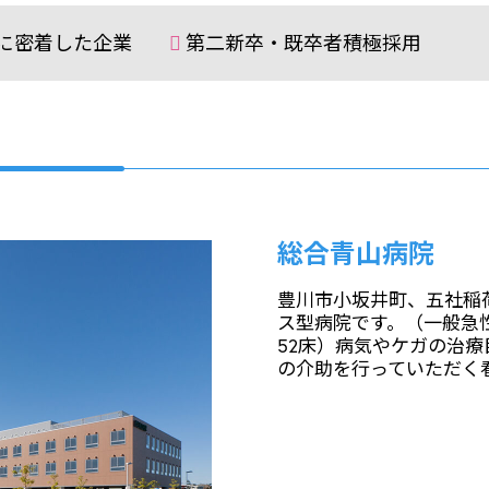
に密着した企業
第二新卒・既卒者積極採用
総合青山病院
豊川市小坂井町、五社稲
ス型病院です。（一般急性
52床）病気やケガの治
の介助を行っていただく