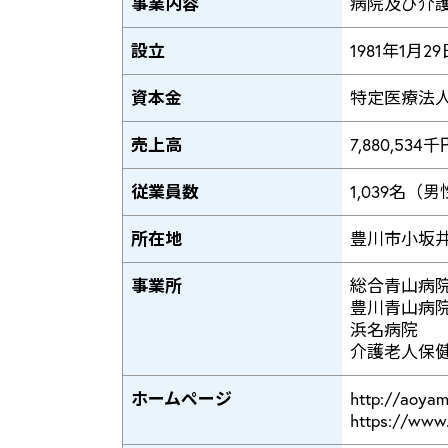
事業内容
病院及び介
設立
1981年1月29
資本金
特定医療法
売上高
7,880,534千
従業員数
1,039名（
所在地
豊川市小坂井
事業所
総合青山病
豊川青山病
浜名病院
介護老人保
ホームページ
http://aoyam
https://www