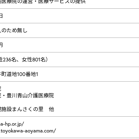
護医療院の運営・医療サービスの提供
日
人のため無し
円
男性236名、女性801名）
町道地100番地1
院
院・豊川青山介護医療院
健施設まんさくの里 他
a-hp.or.jp/
.toyokawa-aoyama.com/