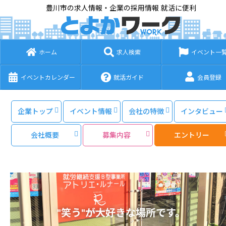
豊川市の求人情報・企業の採用情報 就活に便利
ホーム
求人検索
イベント一
イベントカレンダー
就活ガイド
会員登録
企業トップ
イベント情報
会社の特徴
インタビュー
会社概要
募集内容
エントリー
“笑う”が大好きな場所です。