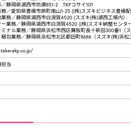
静岡県湖西市坊瀬851-2 TKPコサイ101
務／愛知県豊橋市原町南山1-25 ((株)スズキビジネス豊橋
業務／静岡県湖西市白須賀4520 (スズキ(株)湖西工場内）
ー業務／静岡県湖西市白須賀4520 ((株)スズキ納整セン
ミナル業務／静岡県浜松市西区舞阪町長十新田300番1（ス
梱包業務／静岡県浜松市北区都田町8686（スズキ(株)浜松
takarakp.co.jp/
用担当
1