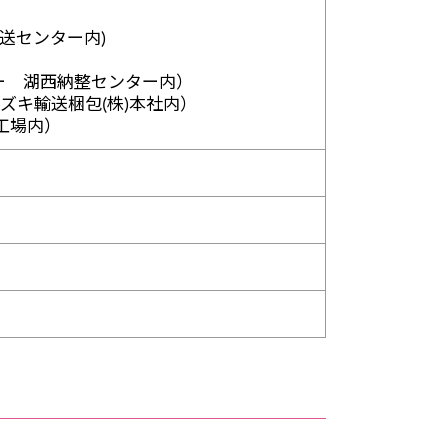
配送センター内)
ター 湖西納整センター内）
ズキ輸送梱包(株)本社内）
工場内）