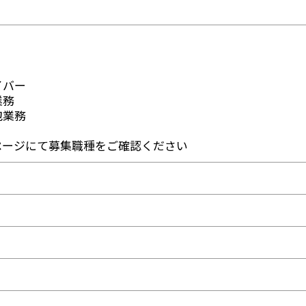
】
】
イバー
業務
包業務
ページにて募集職種をご確認ください