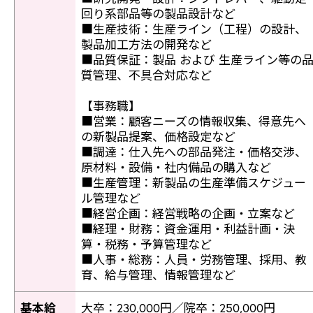
回り系部品等の製品設計など
■生産技術：生産ライン（工程）の設計、
製品加工方法の開発など
■品質保証：製品 および 生産ライン等の
質管理、不具合対応など
【事務職】
■営業：顧客ニーズの情報収集、得意先へ
の新製品提案、価格設定など
■調達：仕入先への部品発注・価格交渉、
原材料・設備・社内備品の購入など
■生産管理：新製品の生産準備スケジュー
ル管理など
■経営企画：経営戦略の企画・立案など
■経理・財務：資金運用・利益計画・決
算・税務・予算管理など
■人事・総務：人員・労務管理、採用、教
育、給与管理、情報管理など
基本給
大卒：230,000円／院卒：250,000円