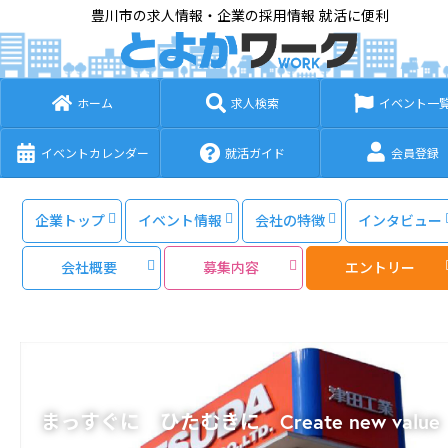
豊川市の求人情報・企業の採用情報 就活に便利
ホーム
求人検索
イベント一
イベントカレンダー
就活ガイド
会員登録
企業トップ
イベント情報
会社の特徴
インタビュー
会社概要
募集内容
エントリー
まっすぐに ひたむきに Create new value