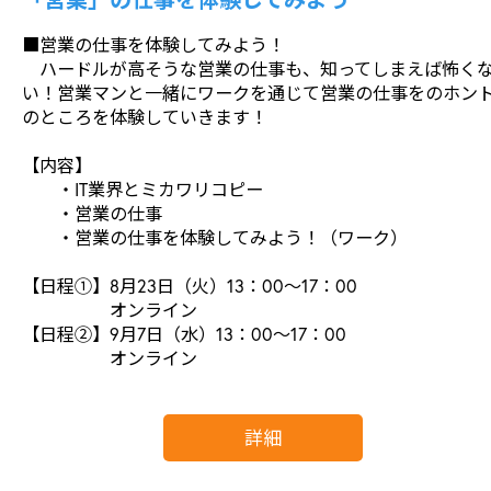
■営業の仕事を体験してみよう！
ハードルが高そうな営業の仕事も、知ってしまえば怖く
い！営業マンと一緒にワークを通じて営業の仕事をのホン
のところを体験していきます！
【内容】
・IT業界とミカワリコピー
・営業の仕事
・営業の仕事を体験してみよう！（ワーク）
【日程①】8月23日（火）13：00～17：00
オンライン
【日程②】9月7日（水）13：00～17：00
オンライン
詳細