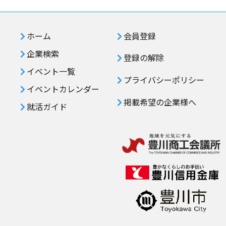
ホーム
会員登録
企業検索
登録の解除
イベント一覧
プライバシーポリシー
イベントカレンダー
掲載希望の企業様へ
就活ガイド