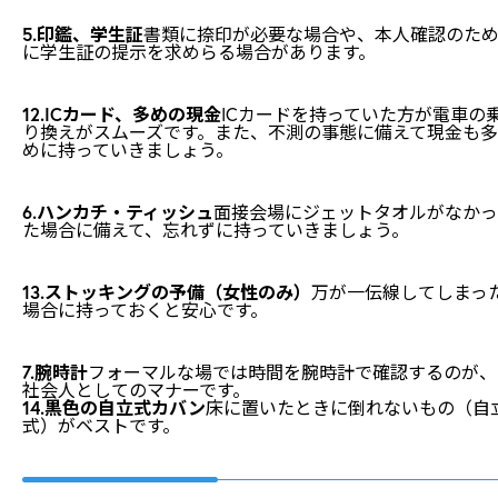
5.印鑑、学生証
書類に捺印が必要な場合や、本人確認のた
に学生証の提示を求めらる場合があります。
12.ICカード、多めの現金
ICカードを持っていた方が電車の
り換えがスムーズです。また、不測の事態に備えて現金も多
めに持っていきましょう。
6.ハンカチ・ティッシュ
面接会場にジェットタオルがなかっ
た場合に備えて、忘れずに持っていきましょう。
13.ストッキングの予備（女性のみ）
万が一伝線してしまっ
場合に持っておくと安心です。
7.腕時計
フォーマルな場では時間を腕時計で確認するのが、
社会人としてのマナーです。
14.黒色の自立式カバン
床に置いたときに倒れないもの（自
式）がベストです。