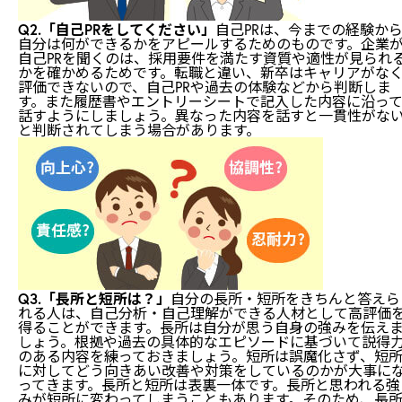
Q2.「自己PRをしてください」
自己PRは、今までの経験か
自分は何ができるかをアピールするためのものです。企業
自己PRを聞くのは、採用要件を満たす資質や適性が見られ
かを確かめるためです。転職と違い、新卒はキャリアがな
評価できないので、自己PRや過去の体験などから判断しま
す。また履歴書やエントリーシートで記入した内容に沿っ
話すようにしましょう。異なった内容を話すと一貫性がな
と判断されてしまう場合があります。
Q3.「長所と短所は？」
自分の長所・短所をきちんと答えら
れる人は、自己分析・自己理解ができる人材として高評価
得ることができます。長所は自分が思う自身の強みを伝え
しょう。根拠や過去の具体的なエピソードに基づいて説得
のある内容を練っておきましょう。短所は誤魔化さず、短
に対してどう向きあい改善や対策をしているのかが大事に
ってきます。長所と短所は表裏一体です。長所と思われる強
みが短所に変わってしまうこともあります。そのため、長